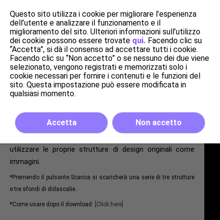
Questo sito utilizza i cookie per migliorare l’esperienza
dell’utente e analizzare il funzionamento e il
miglioramento del sito. Ulteriori informazioni sull’utilizzo
dei cookie possono essere trovate
qui.
Facendo clic su
“Accetta”, si dà il consenso ad accettare tutti i cookie.
Strutture di design
Facendo clic su “Non accetto” o se nessuno dei due viene
selezionato, vengono registrati e memorizzati solo i
cookie necessari per fornire i contenuti e le funzioni del
Live Switcher Mobile è preinstallata con strutture di
sito. Questa impostazione può essere modificata in
design e sfondi di didascalie per dare alla schermata di
qualsiasi momento.
streaming un aspetto unico. Quando si seleziona un
piano a pagamento, è possibile scaricare e utilizzare
Accetta
Non accetto
anche le strutture di design e gli sfondi delle didascalie
elencati di seguito. È inoltre possibile importare e
utilizzare le proprie strutture di design originali come
immagini.
*Premendo il pulsante Scarica si scaricherà una serie di tre strutture
e tre sfondi di didascalie.
*Come usare dopo il download:
[Click here]